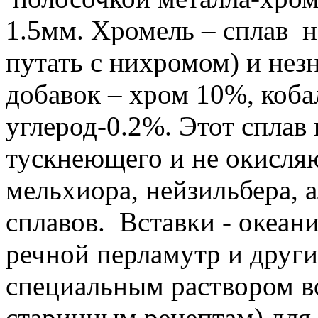
1.5мм. Хромель – сплав н
путать с нихромом) и нез
добавок – хром 10%, коба
углерод-0.2%. Этот сплав 
тускнеющего и не окисляю
мельхиора, нейзильбера, 
сплавов. Вставки - океан
речной перламутр и други
специальным раствором во
старинным рецептам) для