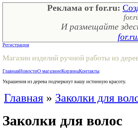
Реклама от for.ru:
Соз
for.r
И размещайте здес
for.r
Регистрация
Магазин изделий ручной работы из дере
Главная
Новости
О магазине
Корзина
Контакты
Украшения из дерева подчеркнут вашу истинную красоту.
Главная
»
Заколки для вол
Заколки для волос