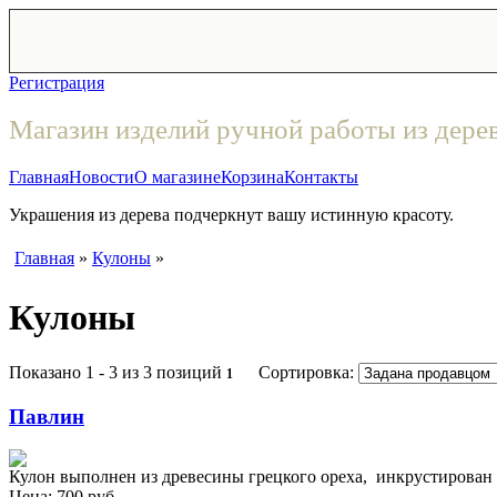
Регистрация
Магазин изделий ручной работы из дере
Главная
Новости
О магазине
Корзина
Контакты
Украшения из дерева подчеркнут вашу истинную красоту.
Главная
»
Кулоны
»
Кулоны
Показано
1 - 3 из 3
позиций
Сортировка:
1
Павлин
Кулон выполнен из древесины грецкого ореха, инкрустирован 
Цена:
700
руб.