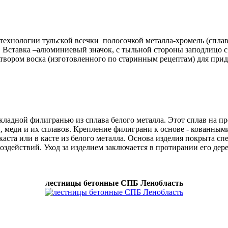
технологии тульской всечки полосочкой металла-хромель (сплав 
Вставка –алюминиевый значок, с тыльной стороны заподлицо с д
вором воска (изготовленного по старинным рецептам) для прид
кладной филигранью из сплава белого металла. Этот сплав на п
ни, меди и их сплавов. Крепление филиграни к основе - кованн
каста или в касте из белого металла. Основа изделия покрыта 
воздействий. Уход за изделием заключается в протирании его д
лестницы бетонные СПБ Ленобласть