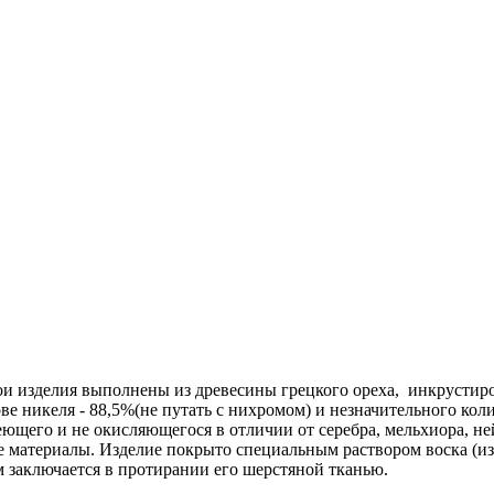
и изделия выполнены из древесины грецкого ореха, инкрустиро
е никеля - 88,5%(не путать с нихромом) и незначительного коли
еющего и не окисляющегося в отличии от серебра, мельхиора, не
ие материалы. Изделие покрыто специальным раствором воска (и
м заключается в протирании его шерстяной тканью.