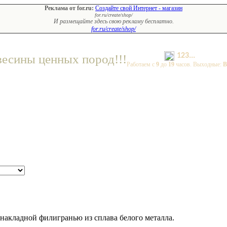
Реклама от for.ru:
Создайте свой Интернет - магазин
for.ru/create/shop/
И размещайте здесь свою рекламу бесплатно.
for.ru/create/shop/
123...
весины ценных пород!!!
Работаем с
9
до
19
часов. Выходные:
В
накладной филигранью из сплава белого металла.