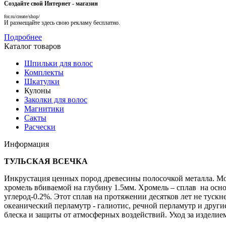
Создайте свой Интернет - магазин
for.ru/create/shop/
И размещайте здесь свою рекламу бесплатно.
Подробнее
Каталог товаров
Шпильки для волос
Комплекты
Шкатулки
Кулоны
Заколки для волос
Магнитики
Сакты
Расчески
Информация
ТУЛЬСКАЯ ВСЕЧКА
Инкрустация ценных пород древесины полосочкой металла. Мо
хромель вбиваемой на глубину 1.5мм. Хромель – сплав на основ
углерод-0.2%. Этот сплав на протяжении десятков лет не тускн
океанический перламутр - галиотис, речной перламутр и друг
блеска и защиты от атмосферных воздействий. Уход за изделие