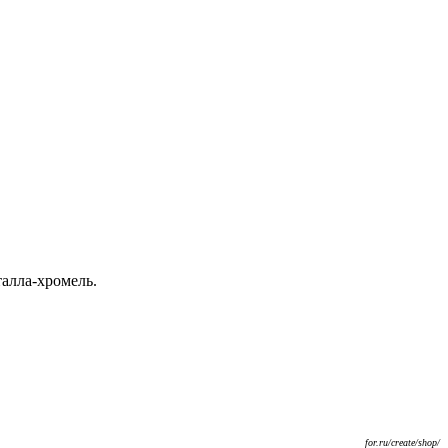
алла-хромель.
for.ru/create/shop/