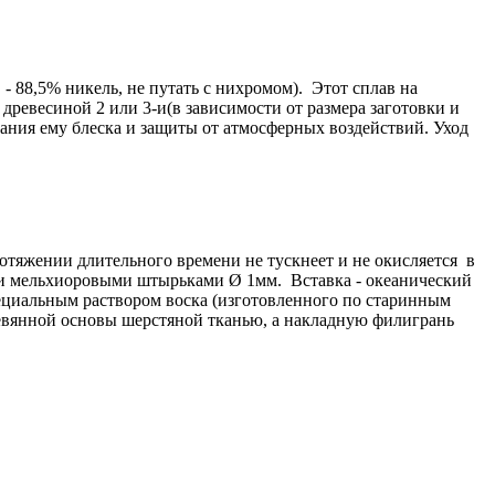
- 88,5% никель, не путать с нихромом). Этот сплав на
ревесиной 2 или 3-и(в зависимости от размера заготовки и
ания ему блеска и защиты от атмосферных воздействий. Уход
ротяжении длительного времени не тускнеет и не окисляется в
ыми мельхиоровыми штырьками Ø 1мм. Вставка - океанический
специальным раствором воска (изготовленного по старинным
еревянной основы шерстяной тканью, а накладную филигрань